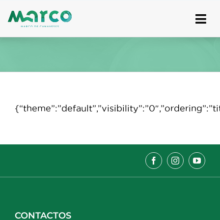
Skip
to
content
{“theme”:”default”,”visibility”:”0″,”ordering”
CONTACTOS