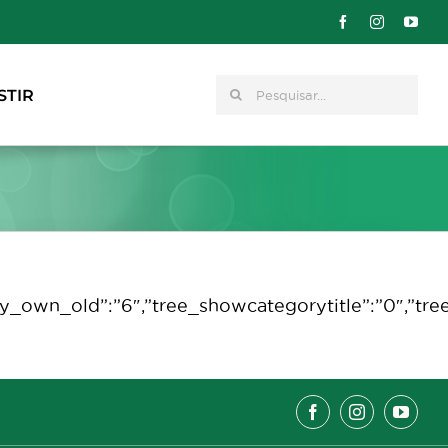
Pesquisar
STIR
tegory_own_old”:”6″,”tree_showcategorytitle”:”0″,