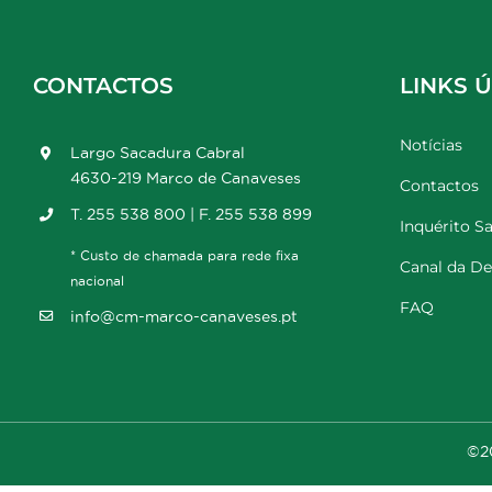
CONTACTOS
LINKS Ú
Notícias
Largo Sacadura Cabral
4630-219 Marco de Canaveses
Contactos
T. 255 538 800 | F. 255 538 899
Inquérito Sa
* Custo de chamada para rede fixa
Canal da D
nacional
FAQ
info@cm-marco-canaveses.pt
©20