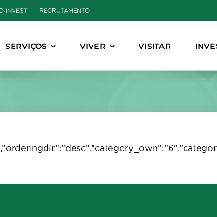
O INVEST
RECRUTAMENTO
SERVIÇOS
VIVER
VISITAR
INVE
title”,”orderingdir”:”desc”,”category_own”:”6″,”ca