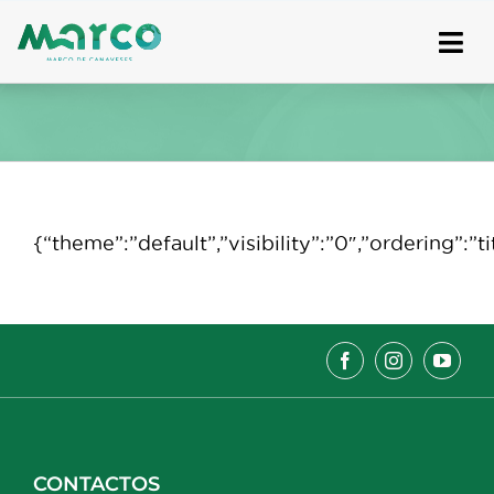
Skip
to
content
{“theme”:”default”,”visibility”:”0″,”ordering”
CONTACTOS