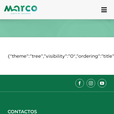
Skip
to
content
{“theme”:”tree”,”visibility”:”0″,”ordering”:”t
CONTACTOS