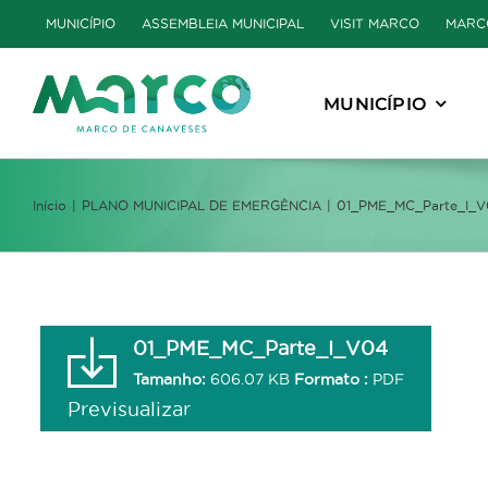
Skip
MUNICÍPIO
ASSEMBLEIA MUNICIPAL
VISIT MARCO
MARC
to
content
MUNICÍPIO
Início
PLANO MUNICIPAL DE EMERGÊNCIA
01_PME_MC_Parte_I_
01_PME_MC_Parte_I_V04
Tamanho:
606.07 KB
Formato :
PDF
Previsualizar