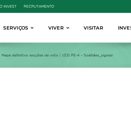
O INVEST
RECRUTAMENTO
SERVIÇOS
VIVER
VISITAR
INVE
- Mapa definitivo secções de voto
(03) PE-4 – Soalhães_signed