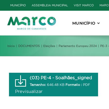
Skip
MUNICÍPIO
ASSEMBLEIA MUNICIPAL
VISIT MARCO
MARC
to
content
MUNICÍPIO
Início
DOCUMENTOS
Eleições
Parlamento Europeu 2024
PE-3 
(03) PE-4 - Soalhães_signed
Tamanho:
646.48 KB
Formato :
PDF
Previsualizar