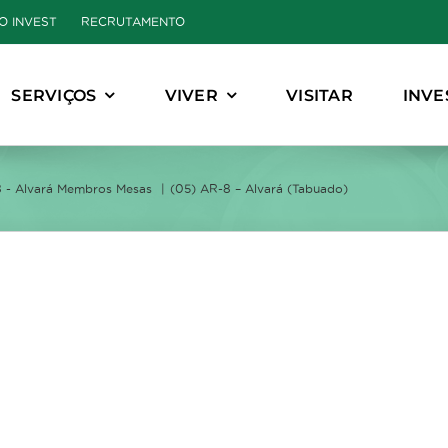
O INVEST
RECRUTAMENTO
SERVIÇOS
VIVER
VISITAR
INVE
 - Alvará Membros Mesas
(05) AR-8 – Alvará (Tabuado)