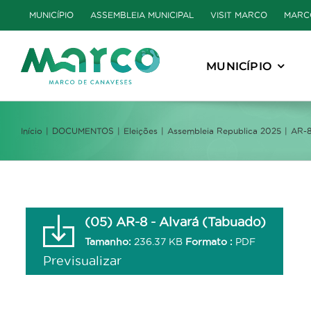
Skip
MUNICÍPIO
ASSEMBLEIA MUNICIPAL
VISIT MARCO
MARC
to
content
MUNICÍPIO
Início
DOCUMENTOS
Eleições
Assembleia Republica 2025
AR-8
(05) AR-8 - Alvará (Tabuado)
Tamanho:
236.37 KB
Formato :
PDF
Previsualizar