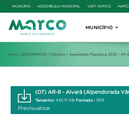
Skip
MUNICÍPIO
ASSEMBLEIA MUNICIPAL
VISIT MARCO
MARC
to
content
MUNICÍPIO
Início
DOCUMENTOS
Eleições
Assembleia Republica 2025
AR-8
(07) AR-8 - Alvará (Alpendorada Vár
Tamanho:
435.17 KB
Formato :
PDF
Previsualizar