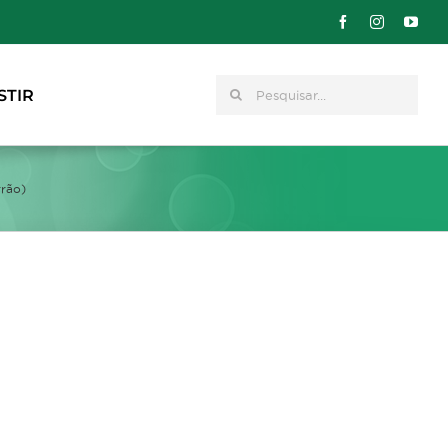
Pesquisar
STIR
rrão)