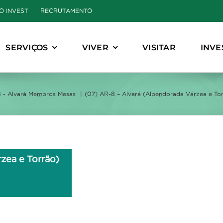
O INVEST
RECRUTAMENTO
SERVIÇOS
VIVER
VISITAR
INVE
 - Alvará Membros Mesas
(07) AR-8 – Alvará (Alpendorada Várzea e To
zea e Torrão)