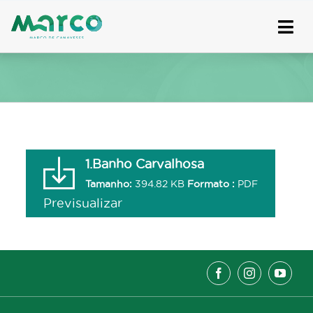
Skip
to
content
1.Banho Carvalhosa
Tamanho:
394.82 KB
Formato :
PDF
Previsualizar