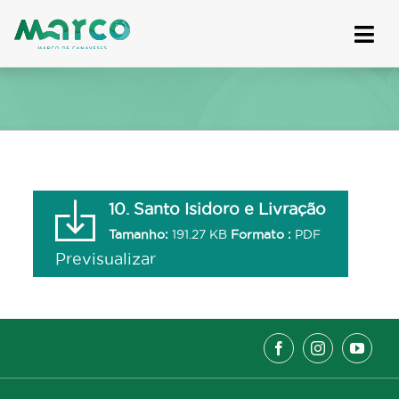
Skip
to
content
10. Santo Isidoro e Livração
Tamanho:
191.27 KB
Formato :
PDF
Previsualizar