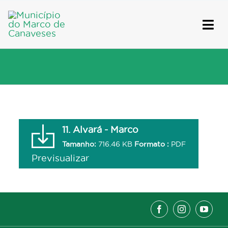
Skip
to
content
11. Alvará - Marco
Tamanho:
716.46 KB
Formato :
PDF
Previsualizar