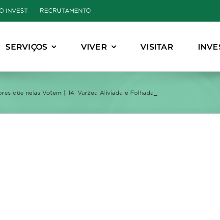
O INVEST
RECRUTAMENTO
SERVIÇOS
VIVER
VISITAR
INVE
tores que nelas Votem
14. Varzea Aliviada e Folhada_