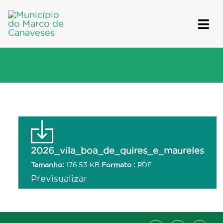
Skip
to
content
2026_vila_boa_de_quires_e_maureles
Tamanho:
176.53 KB
Formato :
PDF
Previsualizar