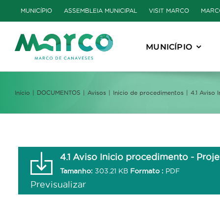
Skip
MUNICÍPIO
ASSEMBLEIA MUNICIPAL
VISIT MARCO
MARC
to
content
MUNICÍPIO
Início
DOCUMENTOS
Avisos
Inicio de procedimentos
4.1 Aviso
4.1 Aviso Inicio procedimento - Pr
Tamanho:
303.21 KB
Formato :
PDF
Previsualizar