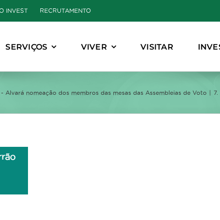
O INVEST
RECRUTAMENTO
SERVIÇOS
VIVER
VISITAR
INVE
 - Alvará nomeação dos membros das mesas das Assembleias de Voto
7.
rrão