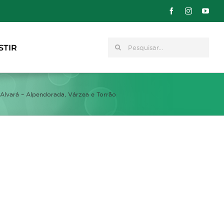
Pesquisar
STIR
 Alvará – Alpendorada, Várzea e Torrão