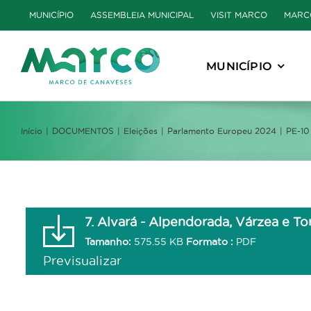
Skip
MUNICÍPIO
ASSEMBLEIA MUNICIPAL
VISIT MARCO
MARC
to
content
MUNICÍPIO
Início
DOCUMENTOS
Eleições
Parlamento Europeu 2024
PE-10
7. Alvará - Alpendorada, Várzea e To
Tamanho:
575.55 KB
Formato :
PDF
Previsualizar