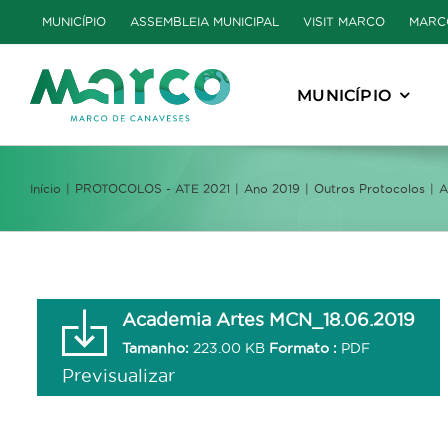
Skip
MUNICÍPIO
ASSEMBLEIA MUNICIPAL
VISIT MARCO
MARC
to
content
MUNICÍPIO
Início
PROTOCOLOS - ATE 2021
Ano 2019
Outros Protocolos
A
Academia Artes MCN_18.06.2019
Tamanho:
223.00 KB
Formato :
PDF
Previsualizar