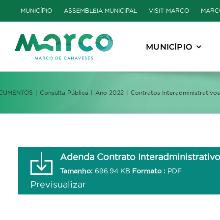
Skip
MUNICÍPIO
ASSEMBLEIA MUNICIPAL
VISIT MARCO
MARC
to
content
MUNICÍPIO
CUMENTOS
Consulta Pública
Ano 2022
Contratos Interadministrativos
Adenda Contrato Interadministrativ
Tamanho:
696.94 KB
Formato :
PDF
Previsualizar