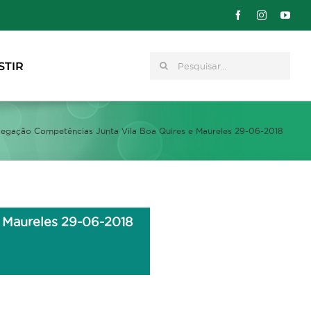
Pesquisar
STIR
elegação Competências Junta Vila Boa Quires e Maureles 29-06-2018
e Maureles 29-06-2018