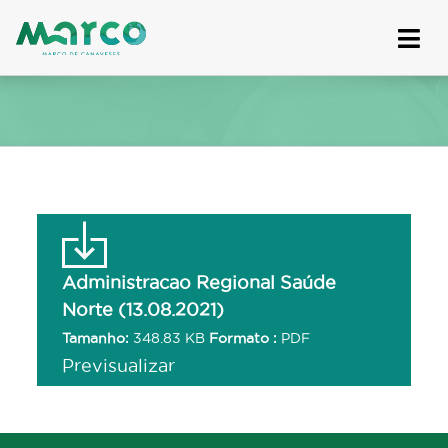
Skip
to
content
Administracao Regional Saúde
Norte (13.08.2021)
Tamanho:
348.83 KB
Formato :
PDF
Previsualizar