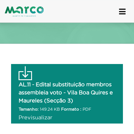
Skip
to
content
AL.11 - Edital substituição membros
assembleia voto - Vila Boa Quires e
Maureles (Secção 3)
Tamanho:
149.24 KB
Formato :
PDF
Previsualizar