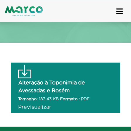
Skip
to
content
Alteração à Toponimia de
Avessadas e Rosém
Tamanho:
183.43 KB
Formato :
PDF
Previsualizar