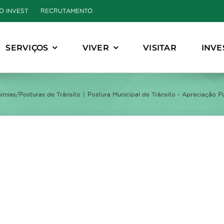
O INVEST
RECRUTAMENTO
SERVIÇOS
VIVER
VISITAR
INVE
ímias/Posturas de Trânsito
Postura Municipal de Trânsito - Apreciação P