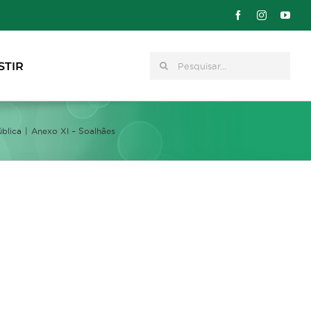
Pesquisar
STIR
ública
Anexo XI – Soalhães