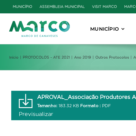
Skip
MUNICÍPIO
ASSEMBLEIA MUNICIPAL
VISIT MARCO
MARC
to
content
MUNICÍPIO
Início
PROTOCOLOS - ATE 2021
Ano 2019
Outros Protocolos
A
APROVAL_Associação Produtores Agr
Tamanho:
183.32 KB
Formato :
PDF
Previsualizar