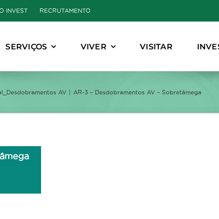
O INVEST
RECRUTAMENTO
SERVIÇOS
VIVER
VISITAR
INVE
al_Desdobramentos AV
AR-3 – Desdobramentos AV – Sobretâmega
tâmega