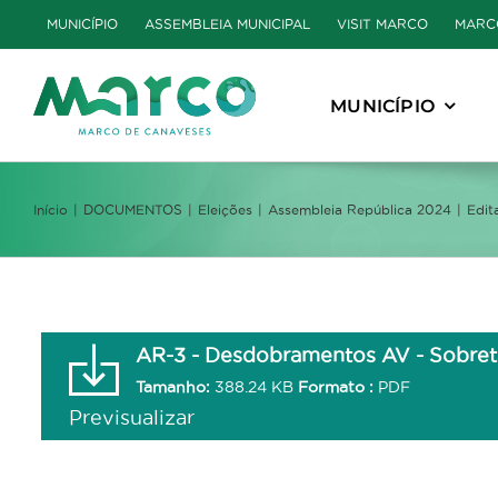
Skip
MUNICÍPIO
ASSEMBLEIA MUNICIPAL
VISIT MARCO
MARC
to
content
MUNICÍPIO
Início
DOCUMENTOS
Eleições
Assembleia República 2024
Edit
AR-3 - Desdobramentos AV - Sobre
Tamanho:
388.24 KB
Formato :
PDF
Previsualizar