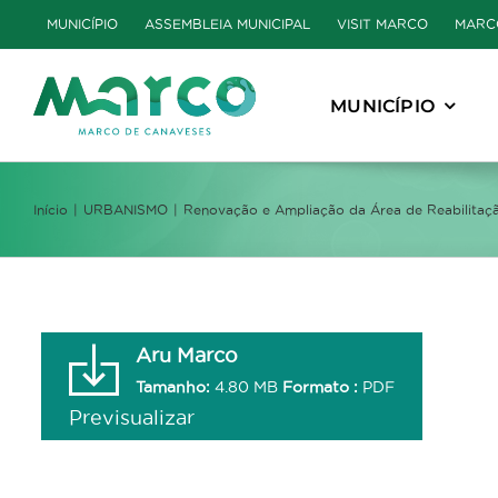
Skip
MUNICÍPIO
ASSEMBLEIA MUNICIPAL
VISIT MARCO
MARC
to
content
MUNICÍPIO
Início
URBANISMO
Renovação e Ampliação da Área de Reabilitaç
Aru Marco
Tamanho:
4.80 MB
Formato :
PDF
Previsualizar