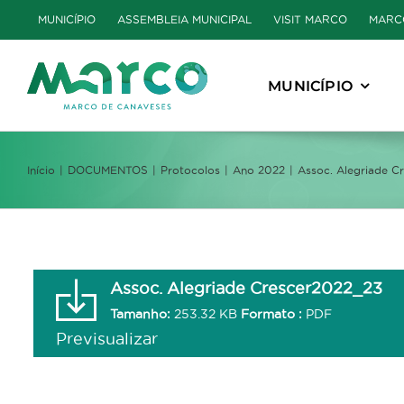
Skip
MUNICÍPIO
ASSEMBLEIA MUNICIPAL
VISIT MARCO
MARC
to
content
MUNICÍPIO
Início
DOCUMENTOS
Protocolos
Ano 2022
Assoc. Alegriade C
Assoc. Alegriade Crescer2022_23
Tamanho:
253.32 KB
Formato :
PDF
Previsualizar