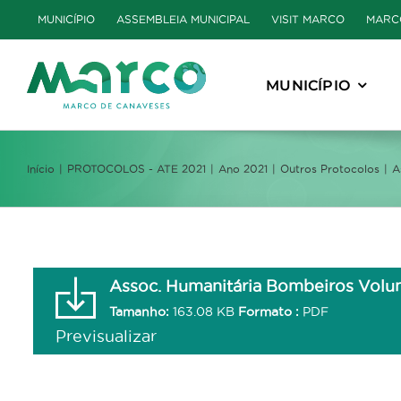
Skip
MUNICÍPIO
ASSEMBLEIA MUNICIPAL
VISIT MARCO
MARC
to
content
MUNICÍPIO
Início
PROTOCOLOS - ATE 2021
Ano 2021
Outros Protocolos
A
Assoc. Humanitária Bombeiros Volunt
Tamanho:
163.08 KB
Formato :
PDF
Previsualizar