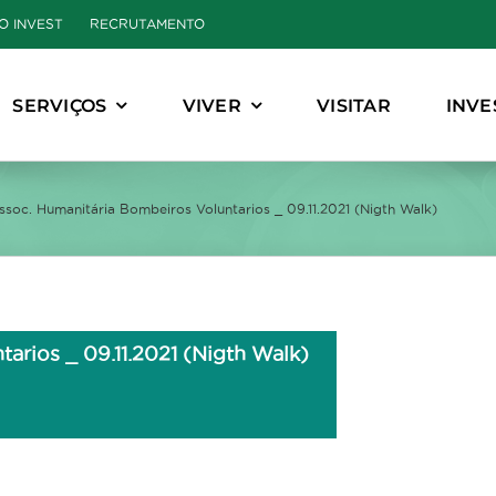
O INVEST
RECRUTAMENTO
SERVIÇOS
VIVER
VISITAR
INVE
ssoc. Humanitária Bombeiros Voluntarios _ 09.11.2021 (Nigth Walk)
arios _ 09.11.2021 (Nigth Walk)