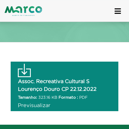
Skip
to
content
Assoc. Recreativa Cultural S
Lourenço Douro CP 22.12.2022
Tamanho:
323.16 KB
Formato :
PDF
Previsualizar