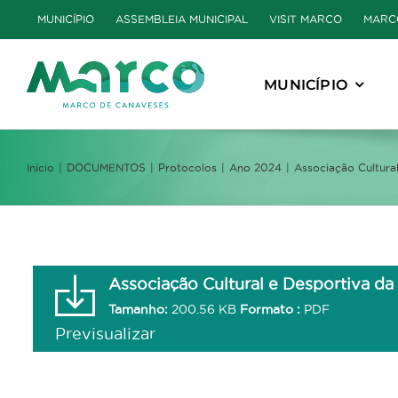
Skip
MUNICÍPIO
ASSEMBLEIA MUNICIPAL
VISIT MARCO
MARC
to
content
MUNICÍPIO
Início
DOCUMENTOS
Protocolos
Ano 2024
Associação Cultura
Associação Cultural e Desportiva d
Tamanho:
200.56 KB
Formato :
PDF
Previsualizar