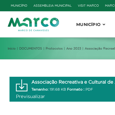
Skip
MUNICÍPIO
ASSEMBLEIA MUNICIPAL
VISIT MARCO
MARC
to
content
MUNICÍPIO
Início
DOCUMENTOS
Protocolos
Ano 2023
Associação Recreati
Associação Recreativa e Cultural de
Tamanho:
191.68 KB
Formato :
PDF
Previsualizar