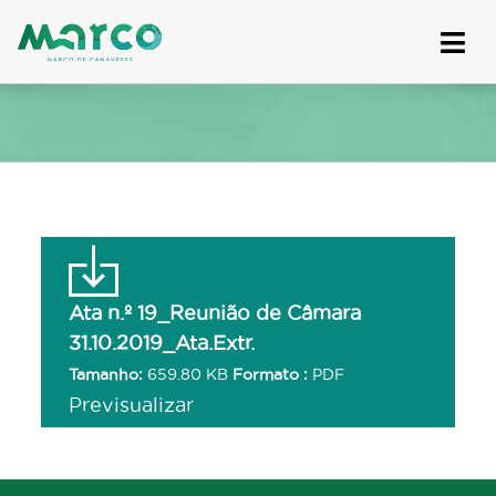
Skip
to
content
Ata n.º 19_Reunião de Câmara
31.10.2019_Ata.Extr.
Tamanho:
659.80 KB
Formato :
PDF
Previsualizar