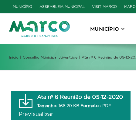
Skip
MUNICÍPIO
ASSEMBLEIA MUNICIPAL
VISIT MARCO
MARC
to
content
MUNICÍPIO
Início
Conselho Municipal Juventude
Ata nº 6 Reunião de 05-12-2
Ata nº 6 Reunião de 05-12-2020
Tamanho:
168.20 KB
Formato :
PDF
Previsualizar