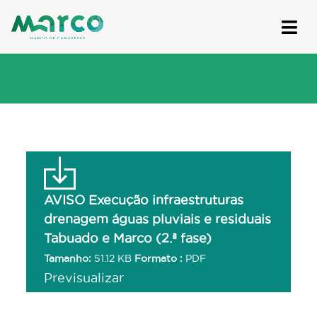
Skip
to
content
AVISO Execução infraestruturas
drenagem águas pluviais e residuais
Tabuado e Marco (2.ª fase)
Tamanho:
51.12 KB
Formato :
PDF
Previsualizar