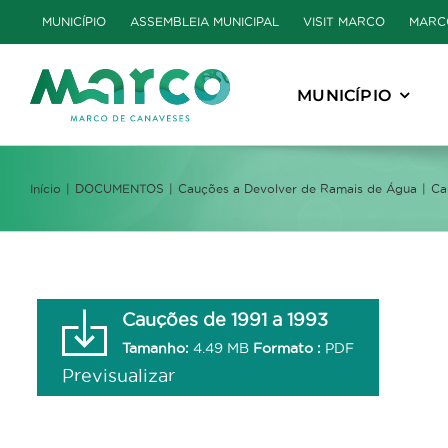
Skip
MUNICÍPIO
ASSEMBLEIA MUNICIPAL
VISIT MARCO
MARC
to
content
MUNICÍPIO
Início
DOCUMENTOS
Cauções a Devolver de Ramais de Água
Ca
Cauções de 1991 a 1993
Tamanho:
4.49 MB
Formato :
PDF
Previsualizar