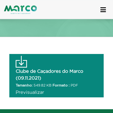
Skip
to
content
Clube de Caçadores do Marco
(09.11.2021)
Tamanho:
549.82 KB
Formato :
PDF
Previsualizar