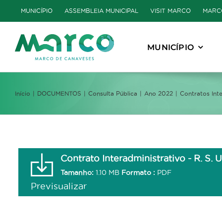
Skip
MUNICÍPIO
ASSEMBLEIA MUNICIPAL
VISIT MARCO
MARC
to
content
MUNICÍPIO
Início
DOCUMENTOS
Consulta Pública
Ano 2022
Contratos Inte
Contrato Interadministrativo - R. S. U
Tamanho:
1.10 MB
Formato :
PDF
Previsualizar