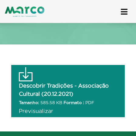
Skip
to
content
Descobrir Tradições - Associação
Cultural (20.12.2021)
Tamanho:
585.58 KB
Formato :
PDF
Previsualizar