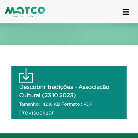
Skip
to
content
Descobrir tradições - Associação
Cultural (23.10.2023)
Tamanho:
142.16 KB
Formato :
PDF
Previsualizar