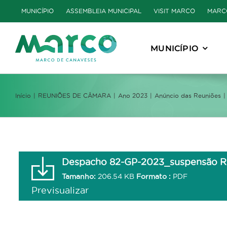
Skip
MUNICÍPIO
ASSEMBLEIA MUNICIPAL
VISIT MARCO
MARC
to
content
MUNICÍPIO
Início
REUNIÕES DE CÂMARA
Ano 2023
Anúncio das Reuniões
Despacho 82-GP-2023_suspensão R
Tamanho:
206.54 KB
Formato :
PDF
Previsualizar