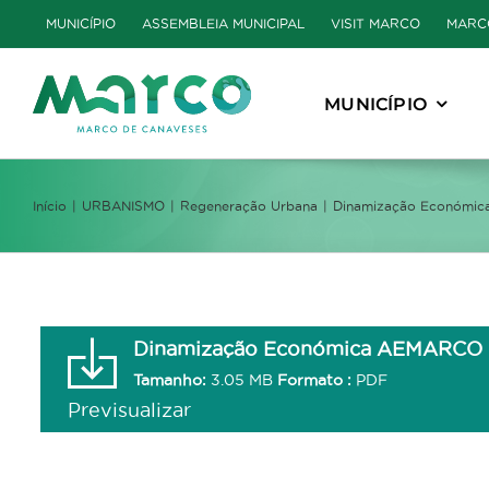
Skip
MUNICÍPIO
ASSEMBLEIA MUNICIPAL
VISIT MARCO
MARC
to
content
MUNICÍPIO
Início
URBANISMO
Regeneração Urbana
Dinamização Económi
Dinamização Económica AEMARCO
Tamanho:
3.05 MB
Formato :
PDF
Previsualizar