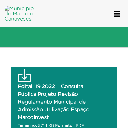
Skip
to
content
Edital 119.2022 _ Consulta
Pública.Projeto Revisão
Regulamento Municipal de
Admissão Utilização Espaço
MarcoInvest
Tamanho:
57.14 KB
Formato :
PDF