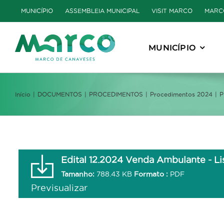
Skip
MUNICÍPIO
ASSEMBLEIA MUNICIPAL
VISIT MARCO
MARC
to
content
MUNICÍPIO
Início
DOCUMENTOS
PROCEDIMENTOS
Procedimentos 2024
P
Edital 12.2024 Venda Ambulante - Lis
Tamanho:
788.43 KB
Formato :
PDF
Previsualizar