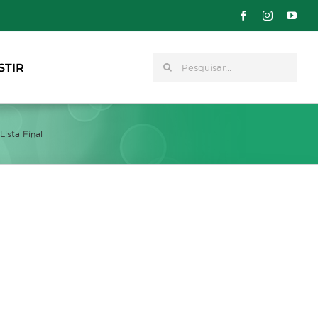
Pesquisar
STIR
ista Final