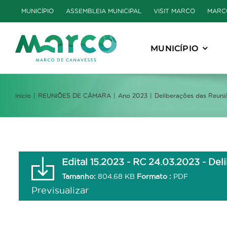
Skip
MUNICÍPIO
ASSEMBLEIA MUNICIPAL
VISIT MARCO
MARC
to
content
MUNICÍPIO
Início
REUNIÕES DE CÂMARA
Ano 2023
Deliberações das Reuni
Edital 15.2023 - RC 24.03.2023 - Del
Tamanho:
804.68 KB
Formato :
PDF
Previsualizar