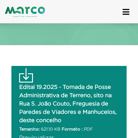
Skip
to
content
Edital 19.2025 - Tomada de Posse
Administrativa de Terreno, sito na
Rua S. João Couto, Freguesia de
Paredes de Viadores e Manhucelos,
deste concelho
Tamanho:
621.10 KB
Formato :
PDF
Previsualizar