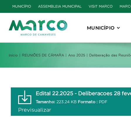
Skip
MUNICÍPIO
ASSEMBLEIA MUNICIPAL
VISIT MARCO
MARC
to
content
MUNICÍPIO
Início
REUNIÕES DE CÂMARA
Ano 2025
Deliberação das Reuniõ
Edital 22.2025 - Deliberacoes 28 fev
Tamanho:
223.24 KB
Formato :
PDF
Previsualizar