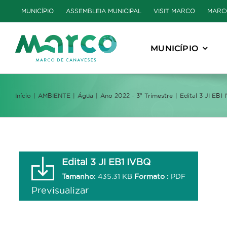
Skip
MUNICÍPIO
ASSEMBLEIA MUNICIPAL
VISIT MARCO
MARC
to
content
MUNICÍPIO
Início
AMBIENTE
Água
Ano 2022 - 3º Trimestre
Edital 3 JI EB1
Edital 3 JI EB1 IVBQ
Tamanho:
435.31 KB
Formato :
PDF
Previsualizar