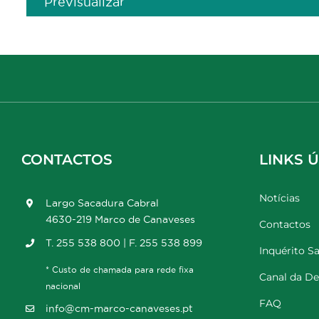
Previsualizar
CONTACTOS
LINKS Ú
Notícias
Largo Sacadura Cabral
4630-219 Marco de Canaveses
Contactos
T. 255 538 800 | F. 255 538 899
Inquérito Sa
* Custo de chamada para rede fixa
Canal da D
nacional
FAQ
info@cm-marco-canaveses.pt