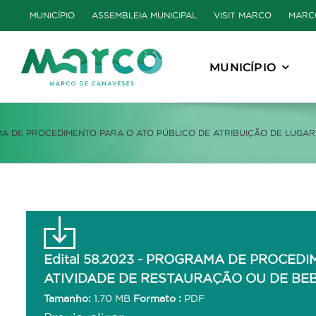
Skip
MUNICÍPIO
ASSEMBLEIA MUNICIPAL
VISIT MARCO
MARC
to
content
MUNICÍPIO
RAMA DE PROCEDIMENTO PARA O ATO PÚBLICO DE ATRIBUIÇÃO DE LUGA
Edital 58.2023 - PROGRAMA DE PROCED
ATIVIDADE DE RESTAURAÇÃO OU DE BEB
Tamanho:
1.70 MB
Formato :
PDF