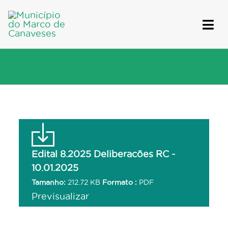
Skip
to
content
Edital 8.2025 Deliberacões RC -
10.01.2025
Tamanho:
212.72 KB
Formato :
PDF
Previsualizar