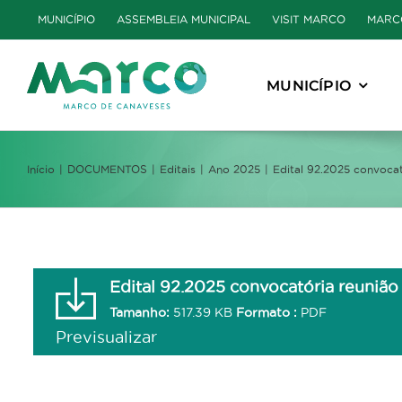
Skip
MUNICÍPIO
ASSEMBLEIA MUNICIPAL
VISIT MARCO
MARC
to
content
MUNICÍPIO
Início
DOCUMENTOS
Editais
Ano 2025
Edital 92.2025 convocat
Edital 92.2025 convocatória reunião 
Tamanho:
517.39 KB
Formato :
PDF
Previsualizar