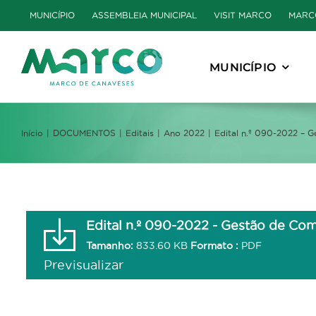
Skip
MUNICÍPIO
ASSEMBLEIA MUNICIPAL
VISIT MARCO
MARC
to
content
MUNICÍPIO
Início
DOCUMENTOS
Editais
Ano 2022
Edital n.º 090-2022 – 
Edital n.º 090-2022 - Gestão de Com
Tamanho:
833.60 KB
Formato :
PDF
Previsualizar