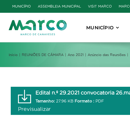
Skip
MUNICÍPIO
ASSEMBLEIA MUNICIPAL
VISIT MARCO
MARC
to
content
MUNICÍPIO
Início
REUNIÕES DE CÂMARA
Ano 2021
Anúncio das Reuniões
Edital n.º 29.2021 convocatoria 26.m
Tamanho:
27.96 KB
Formato :
PDF
Previsualizar