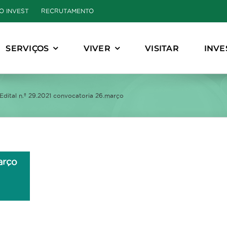
O INVEST
RECRUTAMENTO
SERVIÇOS
VIVER
VISITAR
INVE
Edital n.º 29.2021 convocatoria 26.março
arço